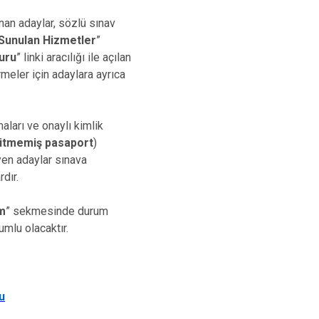
anan adaylar, sözlü sınav
 Sunulan Hizmetler
”
vuru
” linki aracılığı ile açılan
rmeler için adaylara ayrıca
aları ve onaylı kimlik
 bitmemiş pasaport
)
yen adaylar sınava
dır.
m
” sekmesinde durum
umlu olacaktır.
u