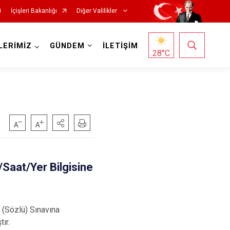
İçişleri Bakanlığı
Diğer Valilikler
LERİMİZ
GÜNDEM
İLETİŞİM
28
°C
/Saat/Yer Bilgisine
 (Sözlü) Sınavına
ır.