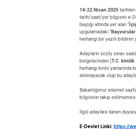
14-22 Nisan 2025
tarihler
tarih/saat/yer bilgisini e-
başlığı altında yer alan “
İçi
uygulamadaki “
Başvurula
herhangi bir yazılı bildirim
Adayların sözlü sınav saat
belgelerinden (
T.C. kimli
herhangi birini yanlarında
alınmayacak olup bu adaylar
Bakanlığımız internet sayf
bilgisinin takip edilmemesi
İlgili adaylara ilanen duyuru
E-Devlet Linki:
https://w