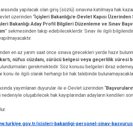
i arasında yapılacak olan giriş (sözlü) sınavına katılmaya hak kaz
Devlet üzerinden “
İçişleri Bakanlığı/e-Devlet Kapısı Üzerinden
şleri Bakanlığı Aday Profil Bilgileri Düzenleme ve Sınav Baş
rım
” sekmesinden takip edebileceklerdir. Sınav ile ilgili bilgilendi
 yapılmayacaktır.
inden en az yarım saat önce sınava girecekleri yerde hazır bulunm
k kartı, nüfus cüzdanı, sürücü belgesi veya geçerlilik süresi
 bulundurmaları gerekmektedir. Söz konusu belgeleri ibraz edeme
 konu ile ilgili olarak herhangi bir hak talebinde bulunamayacaklar
asında yayımlanan duyurular ile e-Devlet üzerinden “
Başvuruları
 nedeniyle oluşabilecek hak kayıplarından adayların kendileri sor
lur.
ww.turkiye.gov.tr/icisleri-bakanligi-personel-sinav-basvurus