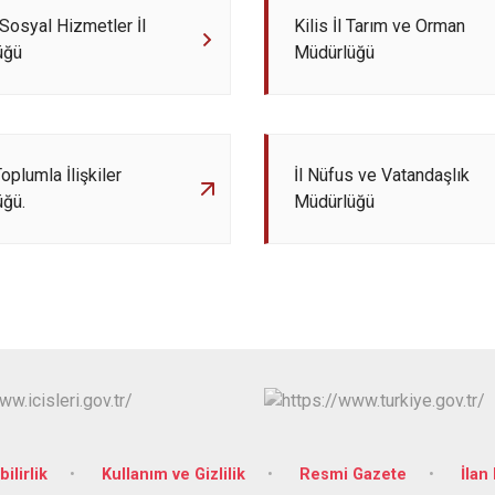
 Sosyal Hizmetler İl
Kilis İl Tarım ve Orman
üğü
Müdürlüğü
 Toplumla İlişkiler
İl Nüfus ve Vatandaşlık
üğü.
Müdürlüğü
bilirlik
Kullanım ve Gizlilik
Resmi Gazete
İlan 