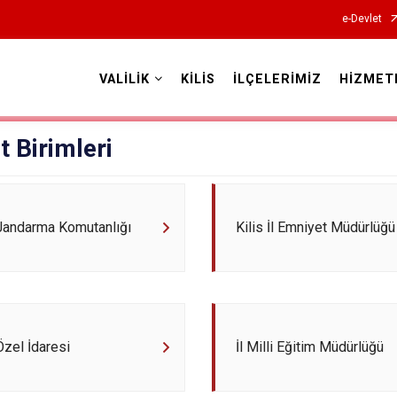
e-Devlet
VALİLİK
KİLİS
İLÇELERİMİZ
HİZMET
Valilikler
 Birimleri
l Jandarma Komutanlığı
Kilis İl Emniyet Müdürlüğü
 Özel İdaresi
İl Milli Eğitim Müdürlüğü