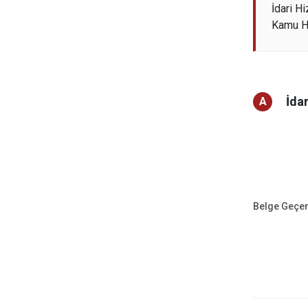
İdari H
Kamu Hi
İda
A
Belge Geçe