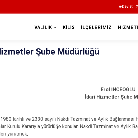
e-Devlet
VALİLİK
KİLİS
İLÇELERİMİZ
HİZMET
Valilikler
 Hizmetler Şube Müdürlüğü
Erol İNCEOĞLU
İdari Hizmetler Şube 
1980 tarihli ve 2330 sayılı Nakdi Tazminat ve Aylık Bağlanması 
lar Kurulu Kararıyla yürürlüğe konulan Nakdi Tazminat ve Aylık 
leri yürütmek,