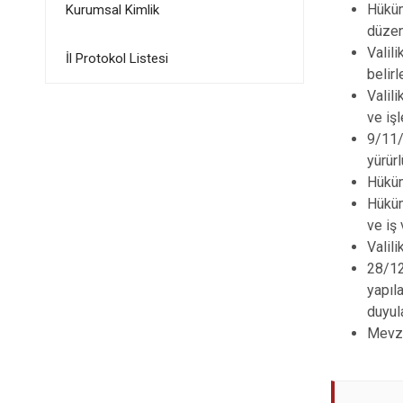
Hüküm
Kurumsal Kimlik
düzen
Valili
İl Protokol Listesi
belir
Valil
ve iş
9/11/
yürür
Hüküm
Hüküm
ve iş
Valil
28/12
yapıla
duyula
Mevzu