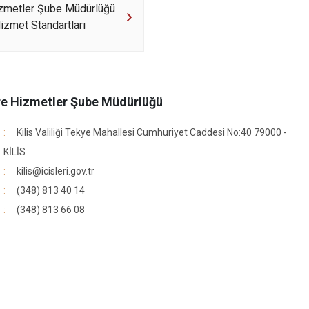
izmetler Şube Müdürlüğü
zmet Standartları
re Hizmetler Şube Müdürlüğü
Kilis Valiliği Tekye Mahallesi Cumhuriyet Caddesi No:40 79000 -
KİLİS
kilis@icisleri.gov.tr
(348) 813 40 14
r
(348) 813 66 08