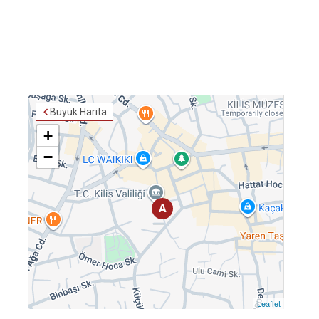
Büyük Harita
+
−
A
Leaflet