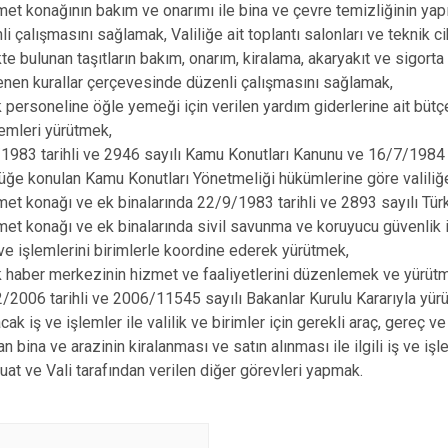
et konağının bakım ve onarımı ile bina ve çevre temizliğinin yapılm
li çalışmasını sağlamak, Valiliğe ait toplantı salonları ve teknik
kte bulunan taşıtların bakım, onarım, kiralama, akaryakıt ve sigort
lenen kurallar çerçevesinde düzenli çalışmasını sağlamak,
ik personeline öğle yemeği için verilen yardım giderlerine ait bütçe
lemleri yürütmek,
1983 tarihli ve 2946 sayılı Kamu Konutları Kanunu ve 16/7/1984 ta
lüğe konulan Kamu Konutları Yönetmeliği hükümlerine göre valiliğe a
et konağı ve ek binalarında 22/9/1983 tarihli ve 2893 sayılı Tü
et konağı ve ek binalarında sivil savunma ve koruyucu güvenlik i
 ve işlemlerini birimlerle koordine ederek yürütmek,
ik haber merkezinin hizmet ve faaliyetlerini düzenlemek ve yürüt
/2006 tarihli ve 2006/11545 sayılı Bakanlar Kurulu Kararıyla yür
cak iş ve işlemler ile valilik ve birimler için gerekli araç, gereç 
n bina ve arazinin kiralanması ve satın alınması ile ilgili iş ve iş
at ve Vali tarafından verilen diğer görevleri yapmak.