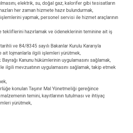
asını, elektrik, su, doğal gaz, kalorifer gibi tesisatların
 cihazları her zaman hizmete hazır bulundurmak,
a işlemlerini yapmak, personel servisi ile hizmet araçlarının
 tekliflerini hazırlamak ve ödeneklerinin teminine ait iş
rihli ve 84/8345 sayılı Bakanlar Kurulu Kararıyla
it lojmanlarla ilgili işlemleri yürütmek,
rk Bayrağı Kanunu hükümlerinin uygulamasını sağlamak,
le ilgili mevzuatının uygulamasını sağlamak, takip etmek
mek,
ürlüğe konulan Taşınır Mal Yönetmeliği gereğince
ve malzemenin temini, kayıtlarının tutulması ve ihtiyaç
lemleri yürütmek,