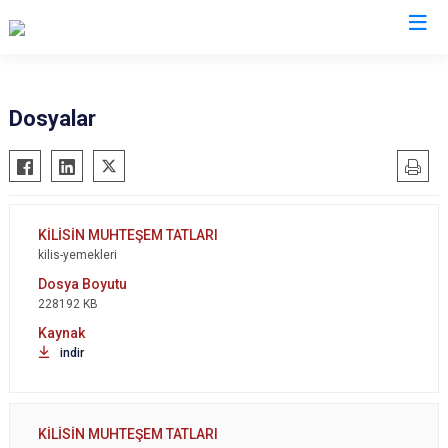
Valilikler
Dosyalar
kilis-yemekleri
228192 KB
indir