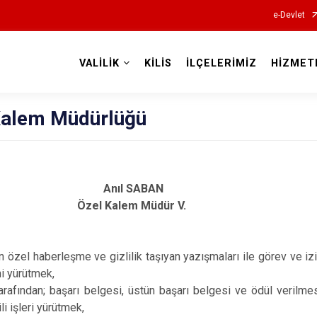
e-Devlet
VALİLİK
KİLİS
İLÇELERİMİZ
HİZMET
Valilikler
Kalem Müdürlüğü
Anıl SABAN
Özel Kalem Müdür V.
in özel haberleşme ve gizlilik taşıyan yazışmaları ile görev ve iz
ni yürütmek,
tarafından; başarı belgesi, üstün başarı belgesi ve ödül verilme
gili işleri yürütmek,