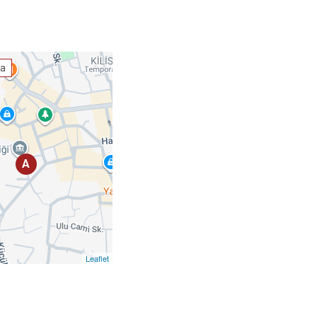
ta
A
Leaflet