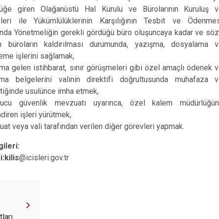
lüğe giren Olağanüstü Hal Kurulu ve Bürolarının Kuruluş 
leri ile Yükümlülüklerinin Karşılığının Tesbit ve Ödenme
nda Yönetmeliğin gerekli gördüğü büro oluşuncaya kadar ve sö
n büroların kaldırılması durumunda, yazışma, dosyalama 
leme işlerini sağlamak,
a gelen istihbarat, sınır görüşmeleri gibi özel amaçlı ödenek 
ma belgelerini valinin direktifi doğrultusunda muhafaza 
tiğinde usulünce imha etmek,
yucu güvenlik mevzuatı uyarınca, özel kalem müdürlüğün
ndiren işleri yürütmek,
at veya vali tarafından verilen diğer görevleri yapmak.
gileri:
:kilis
@icisleri.gov.tr
ları