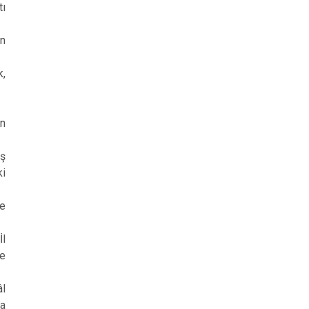
tı
in
k,
on
iş
ki
le
İl
ve
âl
la