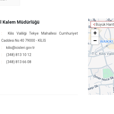
l Kalem Müdürlüğü
Büyük Hari
+
Kilis Valiliği Tekye Mahallesi Cumhuriyet
−
Caddesi No:40 79000 - KİLİS
kilis@icisleri.gov.tr
(348) 813 10 12
r
(348) 813 66 08