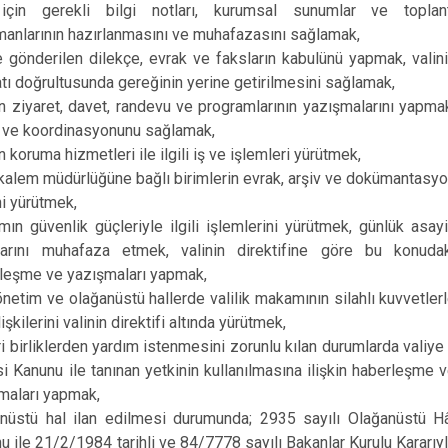
 için gerekli bilgi notları, kurumsal sunumlar ve toplan
anlarının hazırlanmasını ve muhafazasını sağlamak,
e gönderilen dilekçe, evrak ve faksların kabulünü yapmak, valin
atı doğrultusunda gereğinin yerine getirilmesini sağlamak,
in ziyaret, davet, randevu ve programlarının yazışmalarını yapma
i ve koordinasyonunu sağlamak,
n koruma hizmetleri ile ilgili iş ve işlemleri yürütmek,
kalem müdürlüğüne bağlı birimlerin evrak, arşiv ve dokümantasy
ni yürütmek,
ın güvenlik güçleriyle ilgili işlemlerini yürütmek, günlük asay
larını muhafaza etmek, valinin direktifine göre bu konuda
leşme ve yazışmaları yapmak,
önetim ve olağanüstü hallerde valilik makamının silahlı kuvvetler
lişkilerini valinin direktifi altında yürütmek,
i birliklerden yardım istenmesini zorunlu kılan durumlarda valiye 
si Kanunu ile tanınan yetkinin kullanılmasına ilişkin haberleşme 
maları yapmak,
nüstü hal ilan edilmesi durumunda; 2935 sayılı Olağanüstü H
u ile 21/2/1984 tarihli ve 84/7778 sayılı Bakanlar Kurulu Kararıy