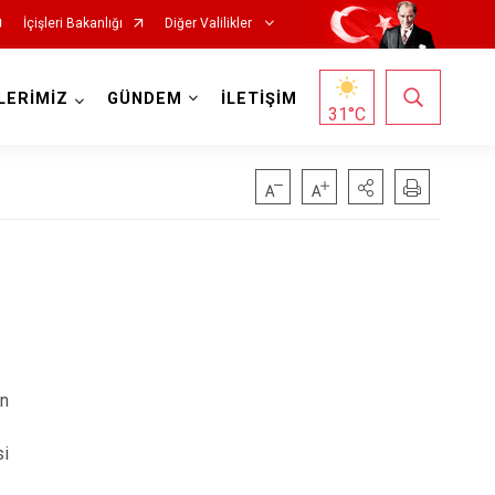
İçişleri Bakanlığı
Diğer Valilikler
LERİMİZ
GÜNDEM
İLETİŞİM
31
°C
in
si