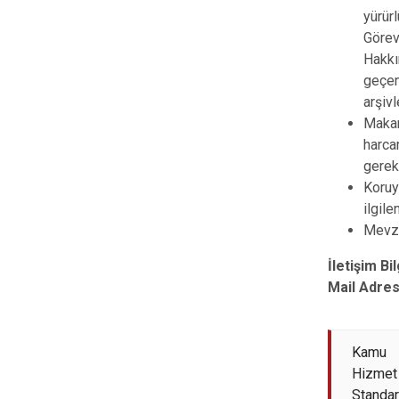
yürür
Görev
Hakkı
geçe
arşiv
Makam
harca
gerek
Koru
ilgile
Mevzu
İletişim Bil
Mail Adresi
Kamu
Hizmet
Standart