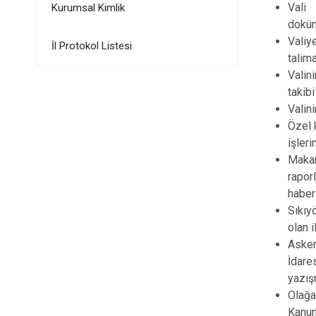
Vali
Kurumsal Kimlik
doküm
Valiy
İl Protokol Listesi
talim
Valin
takib
Valini
Özel 
işleri
Makam
rapor
haber
Sıkıy
olan i
Asker
İdare
yazış
Olağa
Kanun