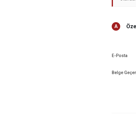
Öze
A
E-Posta
Belge Geçe