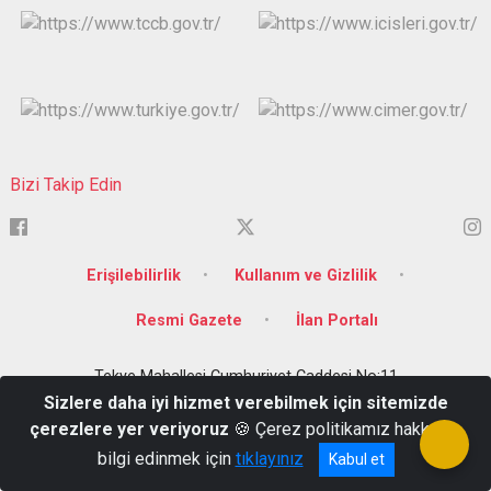
Bizi Takip Edin
Erişilebilirlik
Kullanım ve Gizlilik
Resmi Gazete
İlan Portalı
Tekye Mahallesi Cumhuriyet Caddesi No:11
Sizlere daha iyi hizmet verebilmek için sitemizde
0(348)-813-10-12
çerezlere yer veriyoruz
🍪 Çerez politikamız hakkında
bilgi edinmek için
tıklayınız
Kabul et