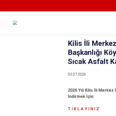
Kilis İli Merke
Başkanlığı Köy
Sıcak Asfalt Ka
03.07.2026
2026 Yılı Kilis İli Merke
İndirmek İçin:
T I K L A Y I N I Z