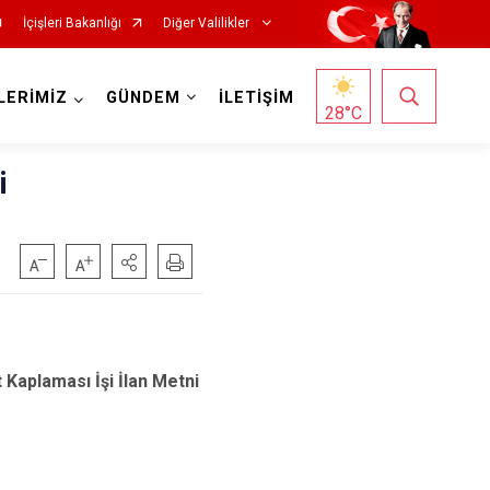
İçişleri Bakanlığı
Diğer Valilikler
LERİMİZ
GÜNDEM
İLETİŞİM
28
°C
i
t Kaplaması İşi İlan Metni