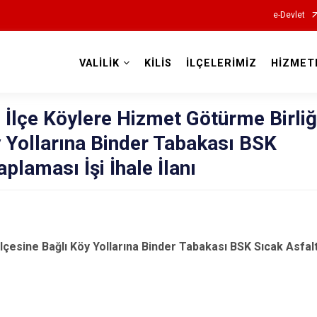
e-Devlet
VALİLİK
KİLİS
İLÇELERİMİZ
HİZMET
Valilikler
z İlçe Köylere Hizmet Götürme Birliğ
 Yollarına Binder Tabakası BSK
plaması İşi İhale İlanı
z İlçesine Bağlı Köy Yollarına Binder Tabakası BSK Sıcak Asfal