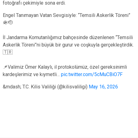
fotoğrafı çekimiyle sona erdi.
Engel Tanımayan Vatan Sevgisiyle: “Temsili Askerlik Töreni”
🪖🫡
İl Jandarma Komutanlığımız bahçesinde düzenlenen “Temsili
Askerlik Töreni”ni büyük bir gurur ve coşkuyla gerçekleştirdik.
🇹🇷
📌Valimiz Ömer Kalaylı, il protokolümüz, özel gereksinimli
kardeşlerimiz ve kıymetli…
pic.twitter.com/5cMuCBiO7F
&mdash; T.C. Kilis Valiliği (@kilisvaliligi)
May 16, 2026