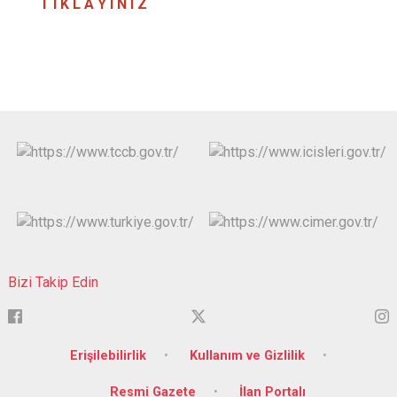
T I K L A Y I N I Z
Bizi Takip Edin
Erişilebilirlik
Kullanım ve Gizlilik
Resmi Gazete
İlan Portalı