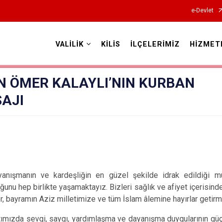
e-Devlet
VALİLİK
KİLİS
İLÇELERİMİZ
HİZMET
Valilikler
IN ÖMER KALAYLI’NIN KURBAN
AJI
yanışmanın ve kardeşliğin en güzel şekilde idrak edildiği 
unu hep birlikte yaşamaktayız. Bizleri sağlık ve afiyet içerisind
r, bayramın Aziz milletimize ve tüm İslam âlemine hayırlar getir
ımızda sevgi, saygı, yardımlaşma ve dayanışma duygularının güç