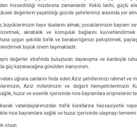
den hissedildiği müstesna zamanlardır. Köklü tarihi, güçlü ail
yüksek değerlerin yaşatıldığı güzide şehirlerimiz arasında yer alma
; büyüklerimizin hayır dualarını almak, çocuklarımızın bayram sev
 gözetmek, akrabalık ve komşuluk bağlarını kuvvetlendirmek
uhuna uygun şekilde birlik ve beraberliğimizi pekiştirmek, payl
lendirmek büyük önem taşımaktadır.
i aynı değerler etrafında buluşturan dayanışma ve kardeşlik ru
 da güç kazanacağına gönülden inanıyorum.
vatanı uğruna canlarını feda eden Aziz şehitlerimizi rahmet ve mi
zilerimizin, Aziz milletimizin ve değerli hemşehrilerimizin K
 sağlık, huzur ve esenlik içerisinde nice bayramlara erişmelerini 
acak vatandaşlarımızdan trafik kurallarına hassasiyetle riayet
rlikte nice bayramlara sağlık ve huzur içerisinde ulaşmayı temenn
k olsun.