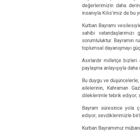
değerlerimizin daha derin
insanıyla Kilis’imiz de bu 
Kurban Bayramı vesilesiyle
sahibi vatandaşlarımızı
sorumluluktur. Bayramın r
toplumsal dayanışmayı güç
Asırlardır milletçe bizler
paylaşma anlayışıyla daha
Bu duygu ve düşüncelerle; 
ailelerinin, Kahraman Ga
dileklerimle tebrik ediyor;
Bayram süresince yola çık
ediyor; sevdiklerimizle bi
Kurban Bayramımız mübare