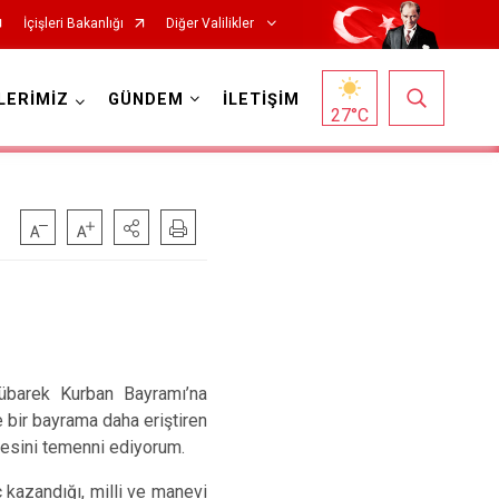
İçişleri Bakanlığı
Diğer Valilikler
LERİMİZ
GÜNDEM
İLETİŞİM
27
°C
mübarek Kurban Bayramı’na
e bir bayrama daha eriştiren
mesini temenni ediyorum.
 kazandığı, milli ve manevi