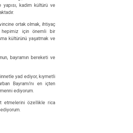
e yapısı, kadim kültürü ve
ktadır.
incine ortak olmak, ihtiyaç
 hepimiz için önemli bir
aşma kültürünü yaşatmak ve
hunun, bayramın bereketi ve
nnetle yad ediyor, kıymetli
urban Bayramı’nı en içten
temenni ediyorum.
 etmelerini özellikle rica
i ediyorum.